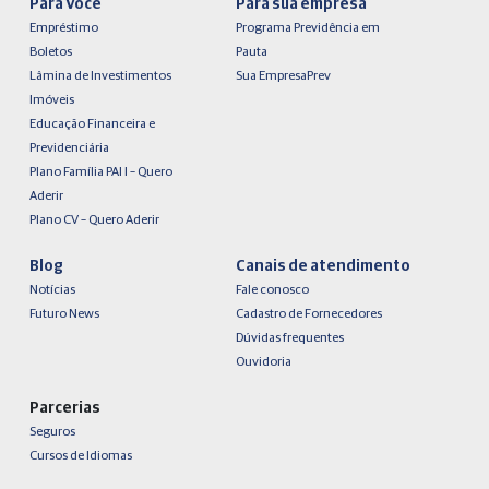
Para Você
Para sua empresa
Empréstimo
Programa Previdência em
Boletos
Pauta
Lâmina de Investimentos
Sua EmpresaPrev
Imóveis
Educação Financeira e
Previdenciária
Plano Família PAI I – Quero
Aderir
Plano CV – Quero Aderir
Blog
Canais de atendimento
Notícias
Fale conosco
Futuro News
Cadastro de Fornecedores
Dúvidas frequentes
Ouvidoria
Parcerias
Seguros
Cursos de Idiomas