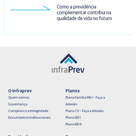
Como a previdência
complementar contribui na
qualidade de vida no futuro
O Infraprev
Planos
Quem somos
Plano Família PAI I – Faça a
Governança
Adesão
Compliance e Integridade
Plano CV – Faça a Adesão
Documentos Institucionais
Plano BD I
Plano BD II