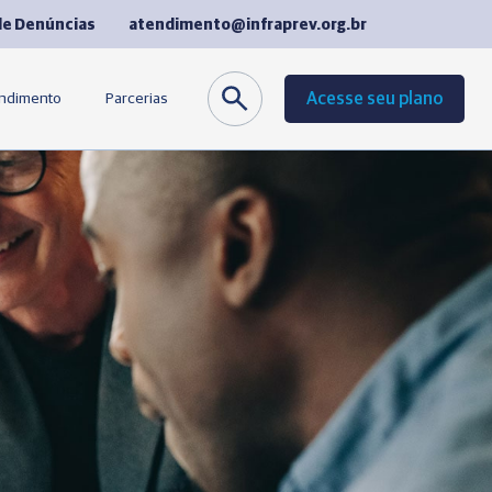
de Denúncias
atendimento@infraprev.org.br
Acesse seu plano
endimento
Parcerias
co
Seguros
de Fornecedores
Cursos de Idiomas
equentes