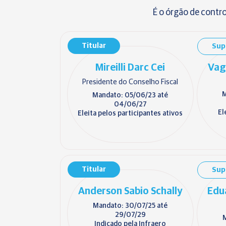
É o órgão de control
Titular
Sup
Mireilli Darc Cei
Vag
Presidente do Conselho Fiscal
M
Mandato: 05/06/23 até
04/06/27
El
Eleita pelos participantes ativos
Titular
Sup
Anderson Sabio Schally
Edu
Mandato: 30/07/25 até
29/07/29
M
Indicado pela Infraero