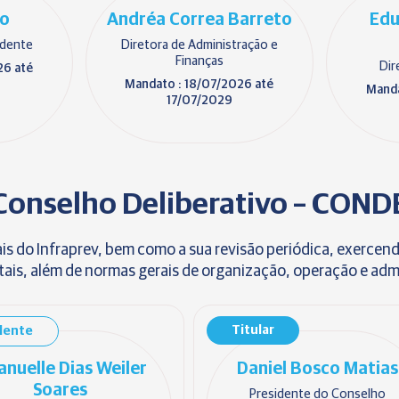
lo
Andréa Correa Barreto
Edu
ndente
Diretora de Administração e
Finanças
Dir
26 até
Mandato : 18/07/2026 até
Manda
17/07/2029
Conselho Deliberativo – COND
ais do Infraprev, bem como a sua revisão periódica, exercen
is, além de normas gerais de organização, operação e adm
Titular
lente
nuelle Dias Weiler
Daniel Bosco Matias
Soares
Presidente do Conselho