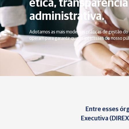
ética, transparência
administrativa.
Adotamos as mais modernas práticas de gestão do
operam para garantir que os interesses do nosso pú
Entre esses órg
Executiva (DIREX