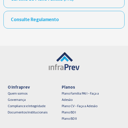
Consulte Regulamento
O Infraprev
Planos
Quem somos
Plano Família PAI I – Faça a
Governança
Adesão
Compliance e Integridade
Plano CV – Faça a Adesão
Documentos Institucionais
Plano BD I
Plano BD II