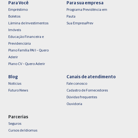
Para Você
Para sua empresa
Empréstimo
Programa Previdência em
Boletos
Pauta
Lâmina de Investimentos
Sua EmpresaPrev
Imóveis
Educação Financeira e
Previdenciária
Plano Família PAI I – Quero
Aderir
Plano CV – Quero Aderir
Blog
Canais de atendimento
Notícias
Fale conosco
Futuro News
Cadastro de Fornecedores
Dúvidas frequentes
Ouvidoria
Parcerias
Seguros
Cursos de Idiomas