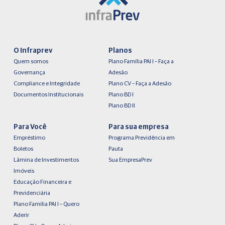
O Infraprev
Planos
Quem somos
Plano Família PAI I – Faça a
Governança
Adesão
Compliance e Integridade
Plano CV – Faça a Adesão
Documentos Institucionais
Plano BD I
Plano BD II
Para Você
Para sua empresa
Empréstimo
Programa Previdência em
Boletos
Pauta
Lâmina de Investimentos
Sua EmpresaPrev
Imóveis
Educação Financeira e
Previdenciária
Plano Família PAI I – Quero
Aderir