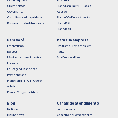
O Infraprev
Planos
Quem somos
Plano Família PAI I – Faça a
Governança
Adesão
Compliance e Integridade
Plano CV – Faça a Adesão
Documentos Institucionais
Plano BD I
Plano BD II
Para Você
Para sua empresa
Empréstimo
Programa Previdência em
Boletos
Pauta
Lâmina de Investimentos
Sua EmpresaPrev
Imóveis
Educação Financeira e
Previdenciária
Plano Família PAI I – Quero
Aderir
Plano CV – Quero Aderir
Blog
Canais de atendimento
Notícias
Fale conosco
Futuro News
Cadastro de Fornecedores