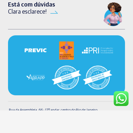
Está com dúvidas
Clara esclarece!
Rua da Assembleia, 66 - 17º andar, centro do Rio de Janeiro.
Desenvolvido
CEP 20011-000 - Tel 0800 707 1273
com
por
CRT