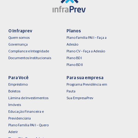
O Infraprev
Planos
Quem somos
Plano Família PAI I – Faça a
Governança
Adesão
Compliance e Integridade
Plano CV – Faça a Adesão
Documentos Institucionais
Plano BD I
Plano BD II
Para Você
Para sua empresa
Empréstimo
Programa Previdência em
Boletos
Pauta
Lâmina de Investimentos
Sua EmpresaPrev
Imóveis
Educação Financeira e
Previdenciária
Plano Família PAI I – Quero
Aderir