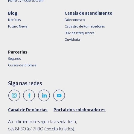
Plano CV – Quero Aderir
Blog
Canais de atendimento
Notícias
Fale conosco
Futuro News
Cadastro de Fornecedores
Dúvidas frequentes
Ouvidoria
Parcerias
Seguros
Cursos de Idiomas
Siga nas redes
Canal de Denúncias
Portal dos colaboradores
Atendimento de segunda a sexta-feira,
das 8h30 às 17h30 (exceto feriados).