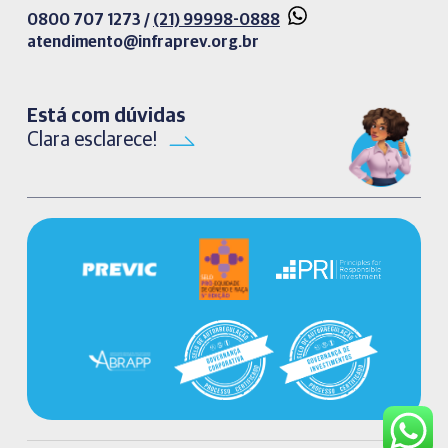
0800 707 1273 /
(21) 99998-0888
atendimento@infraprev.org.br​
Está com dúvidas
Clara esclarece!