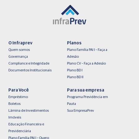
O Infraprev
Planos
Quem somos
Plano Família PAI I – Faça a
Governança
Adesão
Compliance e Integridade
Plano CV – Faça a Adesão
Documentos Institucionais
Plano BD I
Plano BD II
Para Você
Para sua empresa
Empréstimo
Programa Previdência em
Boletos
Pauta
Lâmina de Investimentos
Sua EmpresaPrev
Imóveis
Educação Financeira e
Previdenciária
Plano Família PAI I – Quero