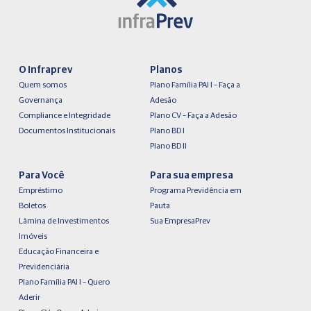
O Infraprev
Planos
Quem somos
Plano Família PAI I – Faça a
Governança
Adesão
Compliance e Integridade
Plano CV – Faça a Adesão
Documentos Institucionais
Plano BD I
Plano BD II
Para Você
Para sua empresa
Empréstimo
Programa Previdência em
Boletos
Pauta
Lâmina de Investimentos
Sua EmpresaPrev
Imóveis
Educação Financeira e
Previdenciária
Plano Família PAI I – Quero
Aderir