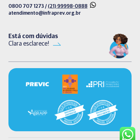
0800 707 1273 /
(21) 99998-0888
atendimento@infraprev.org.br​
Está com dúvidas
Clara esclarece!