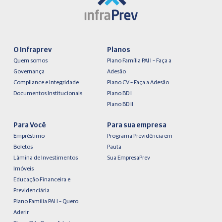
O Infraprev
Planos
Quem somos
Plano Família PAI I – Faça a
Governança
Adesão
Compliance e Integridade
Plano CV – Faça a Adesão
Documentos Institucionais
Plano BD I
Plano BD II
Para Você
Para sua empresa
Empréstimo
Programa Previdência em
Boletos
Pauta
Lâmina de Investimentos
Sua EmpresaPrev
Imóveis
Educação Financeira e
Previdenciária
Plano Família PAI I – Quero
Aderir