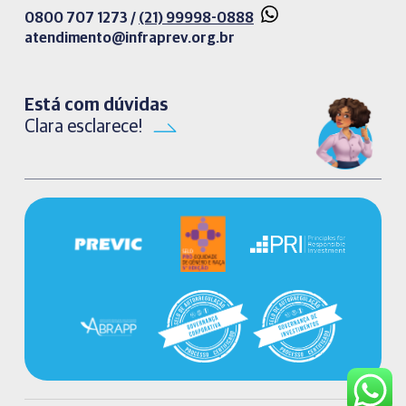
0800 707 1273 /
(21) 99998-0888
atendimento@infraprev.org.br​
Está com dúvidas
Clara esclarece!