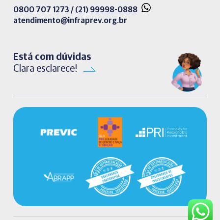
0800 707 1273 /
(21) 99998-0888
atendimento@infraprev.org.br​
Está com dúvidas
Clara esclarece!