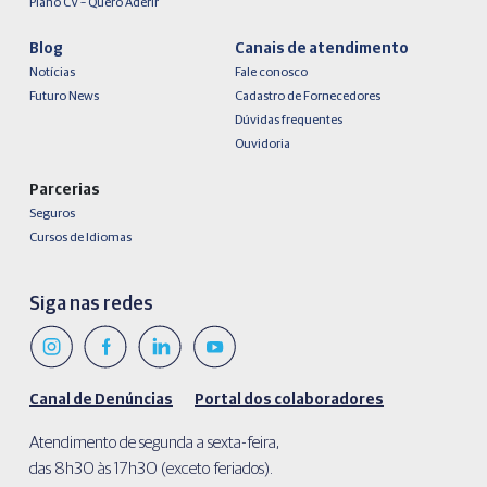
Plano CV – Quero Aderir
Blog
Canais de atendimento
Notícias
Fale conosco
Futuro News
Cadastro de Fornecedores
Dúvidas frequentes
Ouvidoria
Parcerias
Seguros
Cursos de Idiomas
Siga nas redes
Canal de Denúncias
Portal dos colaboradores
Atendimento de segunda a sexta-feira,
das 8h30 às 17h30 (exceto feriados).