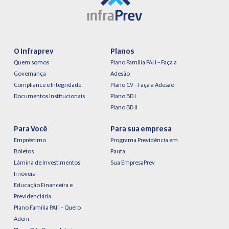
O Infraprev
Planos
Quem somos
Plano Família PAI I – Faça a
Governança
Adesão
Compliance e Integridade
Plano CV – Faça a Adesão
Documentos Institucionais
Plano BD I
Plano BD II
Para Você
Para sua empresa
Empréstimo
Programa Previdência em
Boletos
Pauta
Lâmina de Investimentos
Sua EmpresaPrev
Imóveis
Educação Financeira e
Previdenciária
Plano Família PAI I – Quero
Aderir