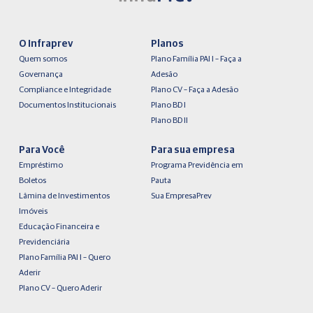
O Infraprev
Planos
Quem somos
Plano Família PAI I – Faça a
Governança
Adesão
Compliance e Integridade
Plano CV – Faça a Adesão
Documentos Institucionais
Plano BD I
Plano BD II
Para Você
Para sua empresa
Empréstimo
Programa Previdência em
Boletos
Pauta
Lâmina de Investimentos
Sua EmpresaPrev
Imóveis
Educação Financeira e
Previdenciária
Plano Família PAI I – Quero
Aderir
Plano CV – Quero Aderir