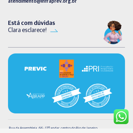
atendimento@infraprev.org.br​
Está com dúvidas
Clara esclarece!
Rua da Assembleia, 66 - 17º andar, centro do Rio de Janeiro.