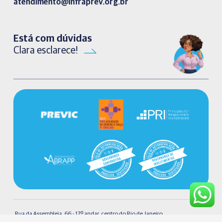
atendimento@infraprev.org.br​
Está com dúvidas
Clara esclarece!
Rua da Assembleia, 66 - 17º andar, centro do Rio de Janeiro.