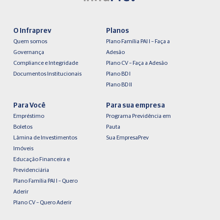
O Infraprev
Planos
Quem somos
Plano Família PAI I – Faça a
Governança
Adesão
Compliance e Integridade
Plano CV – Faça a Adesão
Documentos Institucionais
Plano BD I
Plano BD II
Para Você
Para sua empresa
Empréstimo
Programa Previdência em
Boletos
Pauta
Lâmina de Investimentos
Sua EmpresaPrev
Imóveis
Educação Financeira e
Previdenciária
Plano Família PAI I – Quero
Aderir
Plano CV – Quero Aderir