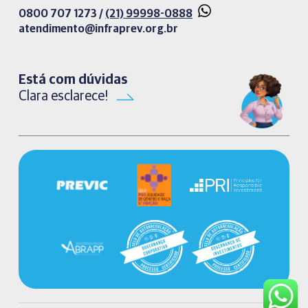
0800 707 1273 /
(21) 99998-0888
atendimento@infraprev.org.br​
Está com dúvidas
Clara esclarece!