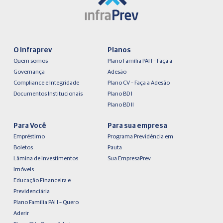
O Infraprev
Planos
Quem somos
Plano Família PAI I – Faça a
Governança
Adesão
Compliance e Integridade
Plano CV – Faça a Adesão
Documentos Institucionais
Plano BD I
Plano BD II
Para Você
Para sua empresa
Empréstimo
Programa Previdência em
Boletos
Pauta
Lâmina de Investimentos
Sua EmpresaPrev
Imóveis
Educação Financeira e
Previdenciária
Plano Família PAI I – Quero
Aderir