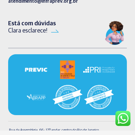
atendimento@infraprev.org.br​
Está com dúvidas
Clara esclarece!
Rua da Assembleia, 66 - 17º andar, centro do Rio de Janeiro.