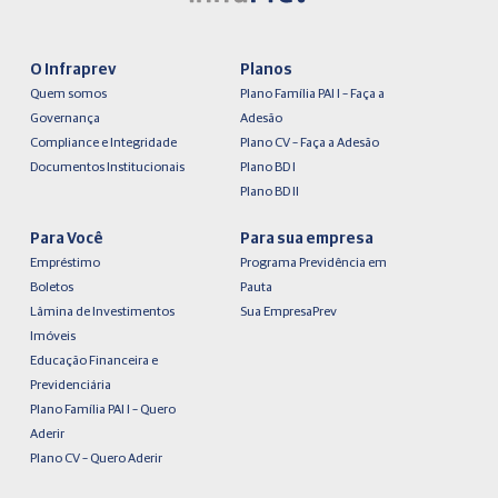
O Infraprev
Planos
Quem somos
Plano Família PAI I – Faça a
Governança
Adesão
Compliance e Integridade
Plano CV – Faça a Adesão
Documentos Institucionais
Plano BD I
Plano BD II
Para Você
Para sua empresa
Empréstimo
Programa Previdência em
Boletos
Pauta
Lâmina de Investimentos
Sua EmpresaPrev
Imóveis
Educação Financeira e
Previdenciária
Plano Família PAI I – Quero
Aderir
Plano CV – Quero Aderir