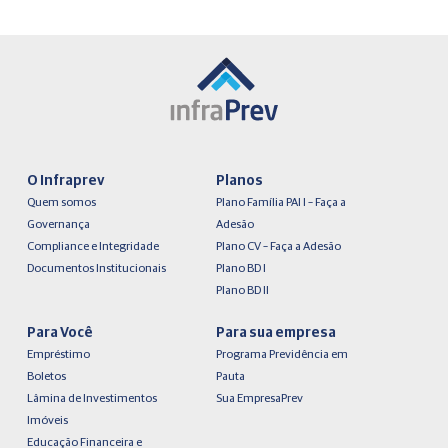
O Infraprev
Planos
Quem somos
Plano Família PAI I – Faça a
Governança
Adesão
Compliance e Integridade
Plano CV – Faça a Adesão
Documentos Institucionais
Plano BD I
Plano BD II
Para Você
Para sua empresa
Empréstimo
Programa Previdência em
Boletos
Pauta
Lâmina de Investimentos
Sua EmpresaPrev
Imóveis
Educação Financeira e