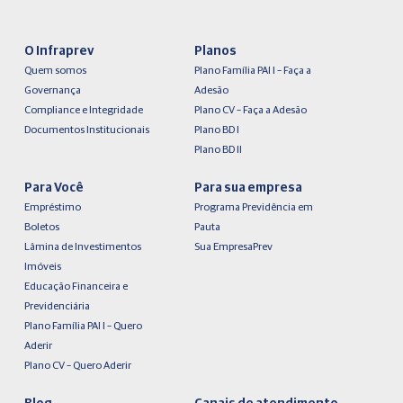
O Infraprev
Planos
Quem somos
Plano Família PAI I – Faça a
Governança
Adesão
Compliance e Integridade
Plano CV – Faça a Adesão
Documentos Institucionais
Plano BD I
Plano BD II
Para Você
Para sua empresa
Empréstimo
Programa Previdência em
Boletos
Pauta
Lâmina de Investimentos
Sua EmpresaPrev
Imóveis
Educação Financeira e
Previdenciária
Plano Família PAI I – Quero
Aderir
Plano CV – Quero Aderir