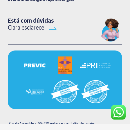
Está com dúvidas
Clara esclarece!
Rua da Assembleia, 66 - 17º andar, centro do Rio de Janeiro.
Desenvolvido
CEP 20011-000 - Tel 0800 707 1273