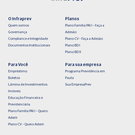
O Infraprev
Planos
Quem somos
Plano Família PAI I – Faça a
Governança
Adesão
Compliance e Integridade
Plano CV – Faça a Adesão
Documentos Institucionais
Plano BD I
Plano BD II
Para Você
Para sua empresa
Empréstimo
Programa Previdência em
Boletos
Pauta
Lâmina de Investimentos
Sua EmpresaPrev
Imóveis
Educação Financeira e
Previdenciária
Plano Família PAI I – Quero
Aderir
Plano CV – Quero Aderir