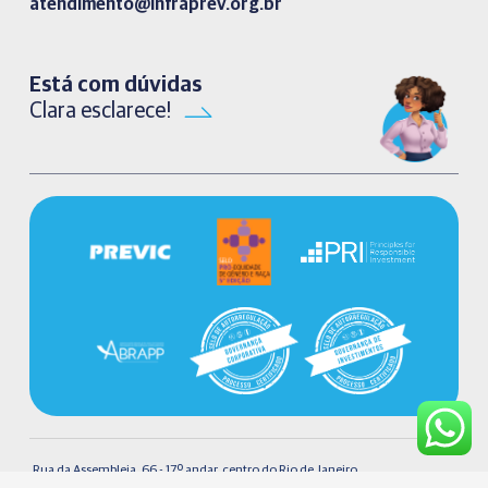
atendimento@infraprev.org.br​
Está com dúvidas
Clara esclarece!
Rua da Assembleia, 66 - 17º andar, centro do Rio de Janeiro.