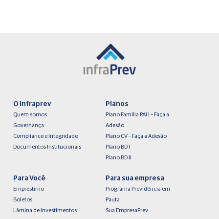
O Infraprev
Planos
Quem somos
Plano Família PAI I – Faça a
Governança
Adesão
Compliance e Integridade
Plano CV – Faça a Adesão
Documentos Institucionais
Plano BD I
Plano BD II
Para Você
Para sua empresa
Empréstimo
Programa Previdência em
Boletos
Pauta
Lâmina de Investimentos
Sua EmpresaPrev