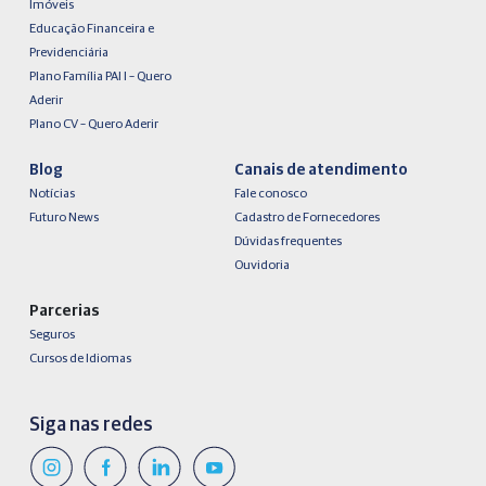
Imóveis
Educação Financeira e
Previdenciária
Plano Família PAI I – Quero
Aderir
Plano CV – Quero Aderir
Blog
Canais de atendimento
Notícias
Fale conosco
Futuro News
Cadastro de Fornecedores
Dúvidas frequentes
Ouvidoria
Parcerias
Seguros
Cursos de Idiomas
Siga nas redes