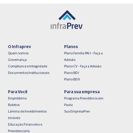
O Infraprev
Planos
Quem somos
Plano Família PAI I – Faça a
Governança
Adesão
Compliance e Integridade
Plano CV – Faça a Adesão
Documentos Institucionais
Plano BD I
Plano BD II
Para Você
Para sua empresa
Empréstimo
Programa Previdência em
Boletos
Pauta
Lâmina de Investimentos
Sua EmpresaPrev
Imóveis
Educação Financeira e
Previdenciária