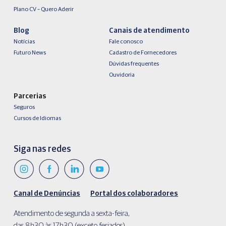
Plano CV – Quero Aderir
Blog
Canais de atendimento
Notícias
Fale conosco
Futuro News
Cadastro de Fornecedores
Dúvidas frequentes
Ouvidoria
Parcerias
Seguros
Cursos de Idiomas
Siga nas redes
Canal de Denúncias
Portal dos colaboradores
Atendimento de segunda a sexta-feira,
das 8h30 às 17h30 (exceto feriados).