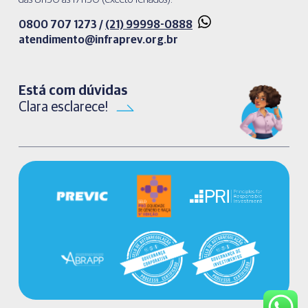
0800 707 1273 /
(21) 99998-0888
atendimento@infraprev.org.br​
Está com dúvidas
Clara esclarece!