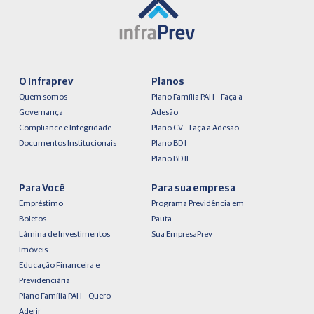
O Infraprev
Planos
Quem somos
Plano Família PAI I – Faça a
Governança
Adesão
Compliance e Integridade
Plano CV – Faça a Adesão
Documentos Institucionais
Plano BD I
Plano BD II
Para Você
Para sua empresa
Empréstimo
Programa Previdência em
Boletos
Pauta
Lâmina de Investimentos
Sua EmpresaPrev
Imóveis
Educação Financeira e
Previdenciária
Plano Família PAI I – Quero
Aderir