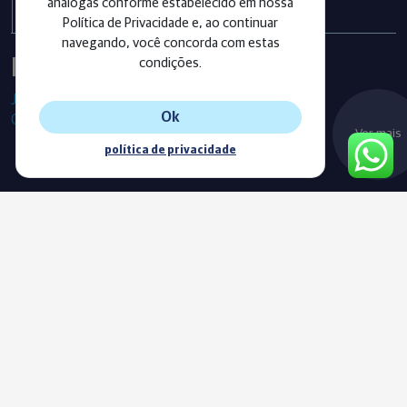
análogas conforme estabelecido em nossa
Política de Privacidade e, ao continuar
navegando, você concorda com estas
Instagram
condições.
Já segue as nossas redes sociais?
Ok
Confira os últimos posts!
Ver mais
política de privacidade
Blog
Acompanhe o nosso novo Blog e fique sempre informado com
as nossas notícias, vídeos e conteúdos exclusivos.