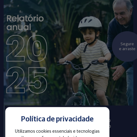
Segure
e arraste
Política de privacidade
Infraprev publica Relatório
Anual com informações do
Utilizamos cookies essenciais e tecnologias
exercício 2025