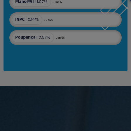
Plano PAI
| 1,07%
Jun/26
INPC
| 0,14%
Jun/26
Poupança
| 0,67%
Jun/26