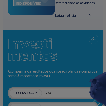
Retornaremos às atividades...
Leia a notícia
Investi
mentos
Acompanhe os resultados dos nossos planos e comprove
como é importante investir!
Plano CV
| 0,64%
Jun/26