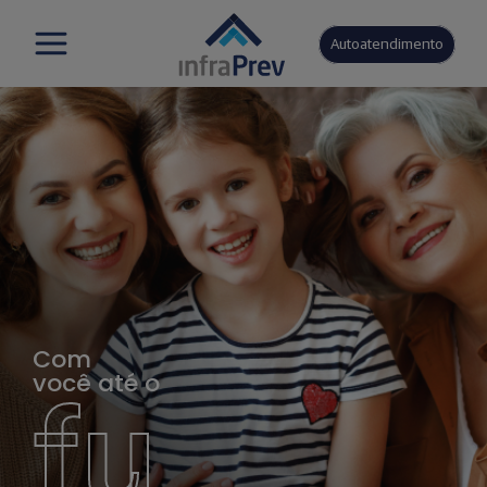
Autoatendimento
Com
você até o
fu