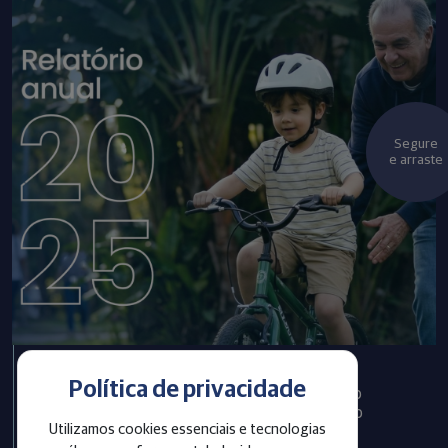
Segure
e arraste
Política de privacidade
Infraprev publica Relatório
Anual com informações do
Utilizamos cookies essenciais e tecnologias
exercício 2025