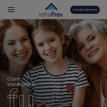
Autoatendimento
Com
você até o
fu