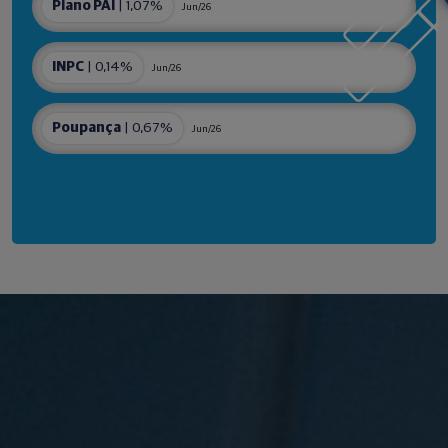
Plano PAI
| 1,07%
Jun/26
INPC
| 0,14%
Jun/26
Poupança
| 0,67%
Jun/26