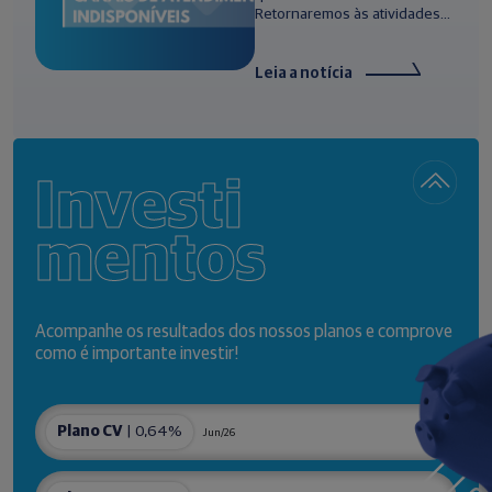
Retornaremos às atividades...
Leia a notícia
Investi
mentos
Acompanhe os resultados dos nossos planos e comprove
como é importante investir!
Plano CV
| 0,64%
Jun/26