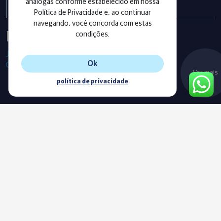
análogas conforme estabelecido em nossa
Política de Privacidade e, ao continuar
navegando, você concorda com estas
Instagram
condições.
Já segue as nossas redes sociais?
Ok
Confira os últimos posts!
Ver mais
política de privacidade
Blog
Acompanhe o nosso novo Blog e fique sempre informado com
as nossas notícias, vídeos e conteúdos exclusivos.