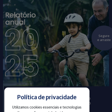
Segure
e arraste
Política de privacidade
Infraprev publica Relatório
Anual com informações do
Utilizamos cookies essenciais e tecnologias
exercício 2025