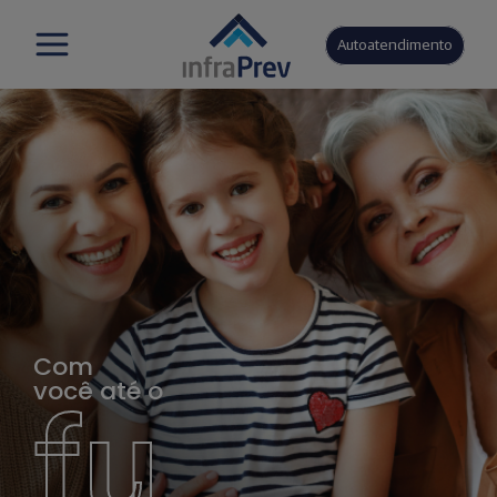
Autoatendimento
Com
você até o
fu