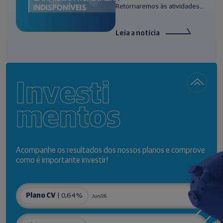
Retornaremos às atividades...
Leia a notícia
Investi
mentos
Acompanhe os resultados dos nossos planos e comprove
como é importante investir!
Plano CV
| 0,64%
Jun/26