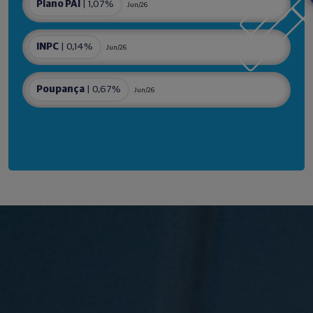
Plano PAI
| 1,07%
Jun/26
INPC
| 0,14%
Jun/26
Poupança
| 0,67%
Jun/26