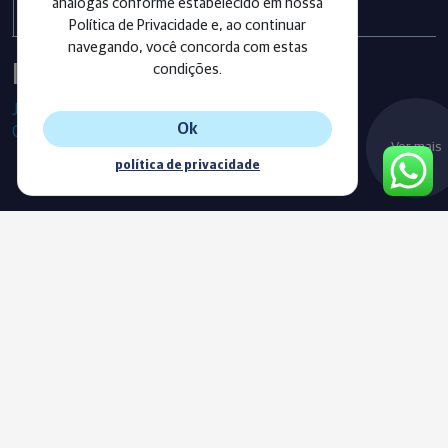
análogas conforme estabelecido em nossa
Política de Privacidade e, ao continuar
navegando, você concorda com estas
Instagram
condições.
Já segue as nossas redes sociais?
Ok
Confira os últimos posts!
Ver mais
política de privacidade
Blog
Acompanhe o nosso novo Blog e fique sempre informado com
as nossas notícias, vídeos e conteúdos exclusivos.