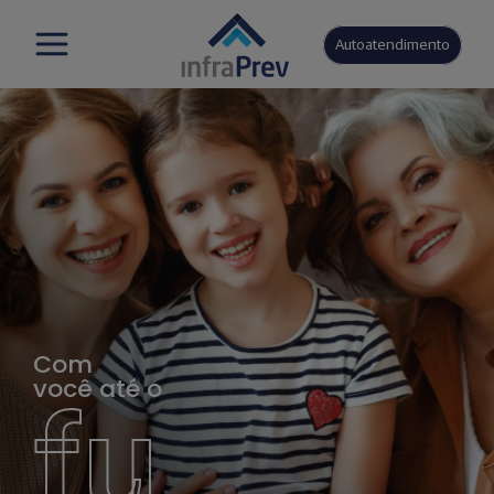
Autoatendimento
Com
você até o
fu