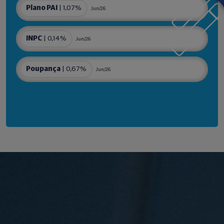
Plano PAI
| 1,07%
Jun/26
INPC
| 0,14%
Jun/26
Poupança
| 0,67%
Jun/26