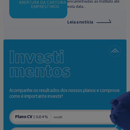
encaminhadas ao Instituto até
esta data...
Leia a notícia
Investi
mentos
Acompanhe os resultados dos nossos planos e comprove
como é importante investir!
Plano CV
| 0,64%
Jun/26