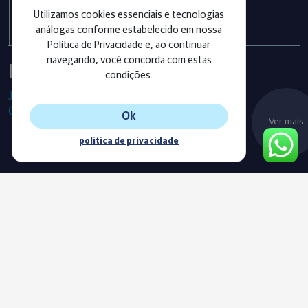
exercício 2025
Utilizamos cookies essenciais e tecnologias
análogas conforme estabelecido em nossa
Política de Privacidade e, ao continuar
navegando, você concorda com estas
Instagram
condições.
Já segue as nossas redes sociais?
Confira os últimos posts!
Ok
Ver mais
política de privacidade
Blog
Acompanhe o nosso novo Blog e fique sempre informado com
as nossas notícias, vídeos e conteúdos exclusivos.