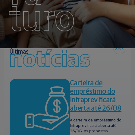
turo
notícias
Últimas
Carteira de
empréstimo do
Infraprev ficará
aberta até 26/08
A carteira de empréstimo do
Infraprev ficará aberta até
26/08. As propostas