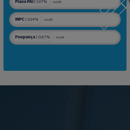
Plano PAI
| 1,07%
Jun/26
INPC
| 0,14%
Jun/26
Poupança
| 0,67%
Jun/26