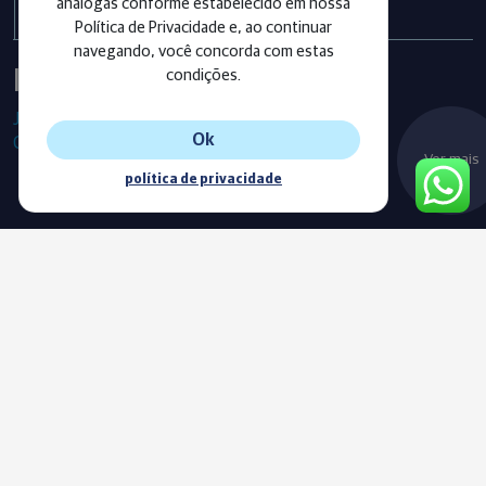
análogas conforme estabelecido em nossa
Política de Privacidade e, ao continuar
navegando, você concorda com estas
Instagram
condições.
Já segue as nossas redes sociais?
Ok
Confira os últimos posts!
Ver mais
política de privacidade
Blog
Acompanhe o nosso novo Blog e fique sempre informado com
as nossas notícias, vídeos e conteúdos exclusivos.