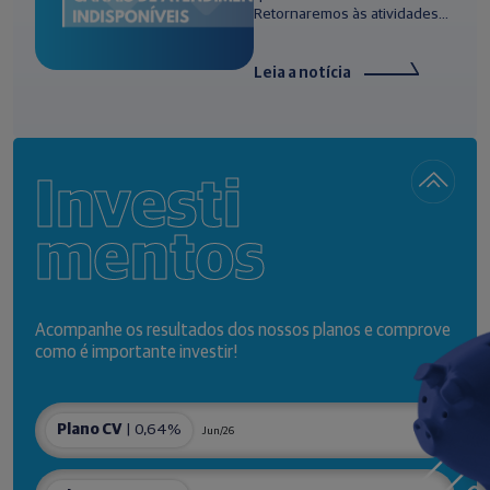
Retornaremos às atividades...
Leia a notícia
Investi
mentos
Acompanhe os resultados dos nossos planos e comprove
como é importante investir!
Plano CV
| 0,64%
Jun/26