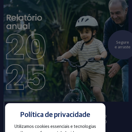
Segure
e arraste
Política de privacidade
Infraprev publica Relatório
Anual com informações do
Utilizamos cookies essenciais e tecnologias
exercício 2025