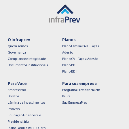
O Infraprev
Planos
Quem somos
Plano Família PAI I – Faça a
Governança
Adesão
Compliance e Integridade
Plano CV – Faça a Adesão
Documentos Institucionais
Plano BD I
Plano BD II
Para Você
Para sua empresa
Empréstimo
Programa Previdência em
Boletos
Pauta
Lâmina de Investimentos
Sua EmpresaPrev
Imóveis
Educação Financeira e
Previdenciária
Plano Família PAI I – Quero