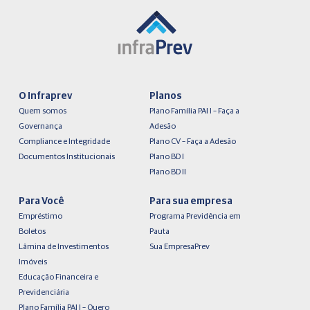
O Infraprev
Planos
Quem somos
Plano Família PAI I – Faça a
Governança
Adesão
Compliance e Integridade
Plano CV – Faça a Adesão
Documentos Institucionais
Plano BD I
Plano BD II
Para Você
Para sua empresa
Empréstimo
Programa Previdência em
Boletos
Pauta
Lâmina de Investimentos
Sua EmpresaPrev
Imóveis
Educação Financeira e
Previdenciária
Plano Família PAI I – Quero