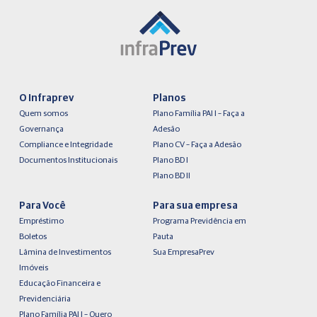
O Infraprev
Planos
Quem somos
Plano Família PAI I – Faça a
Governança
Adesão
Compliance e Integridade
Plano CV – Faça a Adesão
Documentos Institucionais
Plano BD I
Plano BD II
Para Você
Para sua empresa
Empréstimo
Programa Previdência em
Boletos
Pauta
Lâmina de Investimentos
Sua EmpresaPrev
Imóveis
Educação Financeira e
Previdenciária
Plano Família PAI I – Quero