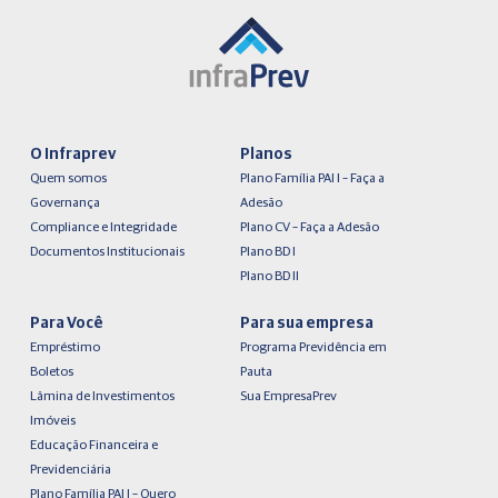
O Infraprev
Planos
Quem somos
Plano Família PAI I – Faça a
Governança
Adesão
Compliance e Integridade
Plano CV – Faça a Adesão
Documentos Institucionais
Plano BD I
Plano BD II
Para Você
Para sua empresa
Empréstimo
Programa Previdência em
Boletos
Pauta
Lâmina de Investimentos
Sua EmpresaPrev
Imóveis
Educação Financeira e
Previdenciária
Plano Família PAI I – Quero