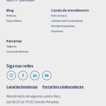
Plano CV – Quero Aderir
Blog
Canais de atendimento
Notícias
Fale conosco
Futuro News
Cadastro de Fornecedores
Dúvidas frequentes
Ouvidoria
Parcerias
Seguros
Cursos de Idiomas
Siga nas redes
Canal de Denúncias
Portal dos colaboradores
Atendimento de segunda a sexta-feira,
das 8h30 às 17h30 (exceto feriados).