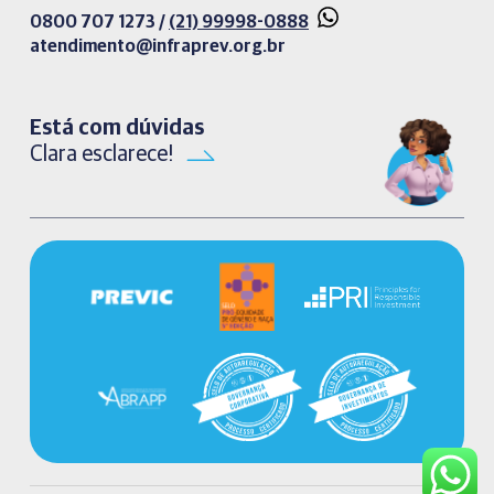
0800 707 1273 /
(21) 99998-0888
atendimento@infraprev.org.br​
Está com dúvidas
Clara esclarece!