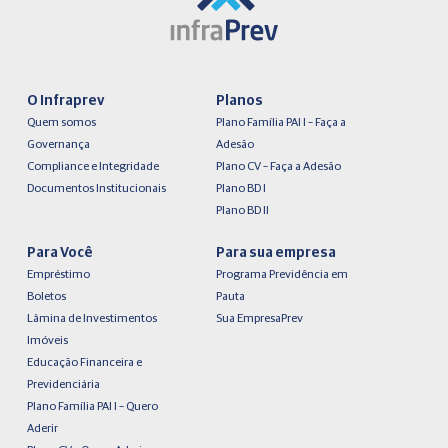
O Infraprev
Planos
Quem somos
Plano Família PAI I – Faça a
Governança
Adesão
Compliance e Integridade
Plano CV – Faça a Adesão
Documentos Institucionais
Plano BD I
Plano BD II
Para Você
Para sua empresa
Empréstimo
Programa Previdência em
Boletos
Pauta
Lâmina de Investimentos
Sua EmpresaPrev
Imóveis
Educação Financeira e
Previdenciária
Plano Família PAI I – Quero
Aderir