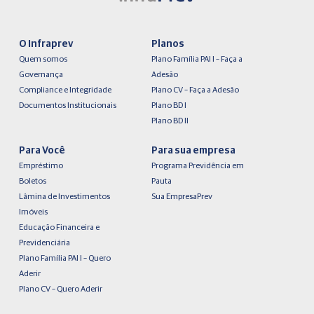
O Infraprev
Planos
Quem somos
Plano Família PAI I – Faça a
Governança
Adesão
Compliance e Integridade
Plano CV – Faça a Adesão
Documentos Institucionais
Plano BD I
Plano BD II
Para Você
Para sua empresa
Empréstimo
Programa Previdência em
Boletos
Pauta
Lâmina de Investimentos
Sua EmpresaPrev
Imóveis
Educação Financeira e
Previdenciária
Plano Família PAI I – Quero
Aderir
Plano CV – Quero Aderir