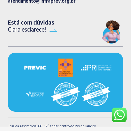
atendimento@infraprev.org.br​
Está com dúvidas
Clara esclarece!
Rua da Assembleia, 66 - 17º andar, centro do Rio de Janeiro.