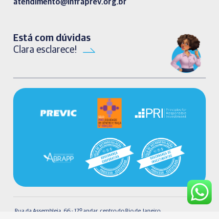
atendimento@infraprev.org.br​
Está com dúvidas
Clara esclarece!
Rua da Assembleia, 66 - 17º andar, centro do Rio de Janeiro.