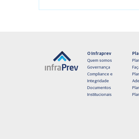
O Infraprev
Pl
Quem somos
Plan
Governança
Faç
Compliance e
Pla
Integridade
Ad
Documentos
Pla
Institucionais
Pla