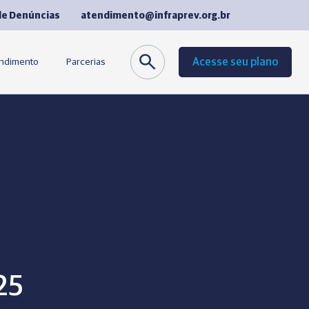
de Denúncias
atendimento@infraprev.org.br
Acesse seu plano
endimento
Parcerias
co
Seguros
de Fornecedores
Cursos de Idiomas
equentes
25