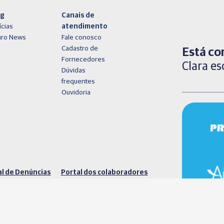
og
Canais de
ícias
atendimento
uro News
Fale conosco
Cadastro de
Está co
Fornecedores
Clara es
Dúvidas
frequentes
Ouvidoria
l de Denúncias
Portal dos colaboradores