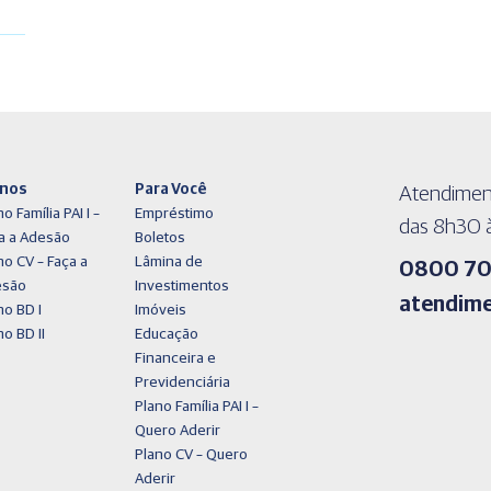
anos
Para Você
Atendiment
o Família PAI I –
Empréstimo
das 8h30 à
a a Adesão
Boletos
no CV – Faça a
Lâmina de
0800 707
esão
Investimentos
atendime
no BD I
Imóveis
no BD II
Educação
Financeira e
Previdenciária
Plano Família PAI I –
Quero Aderir
Plano CV – Quero
Aderir