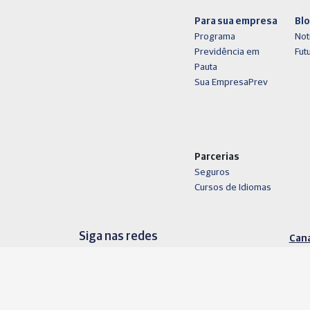
Para sua empresa
Bl
Programa
Not
Previdência em
Fut
Pauta
Sua EmpresaPrev
Parcerias
Seguros
Cursos de Idiomas
Siga nas redes
Cana