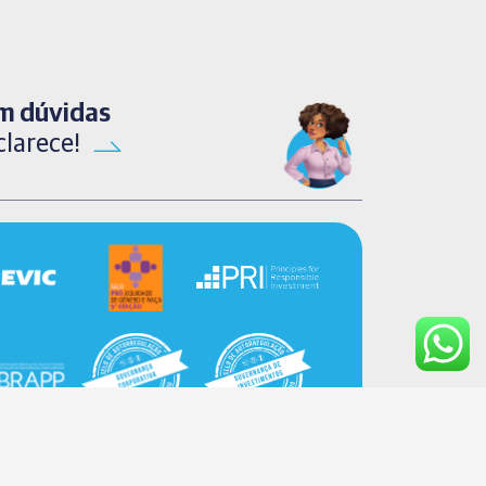
m dúvidas
clarece!