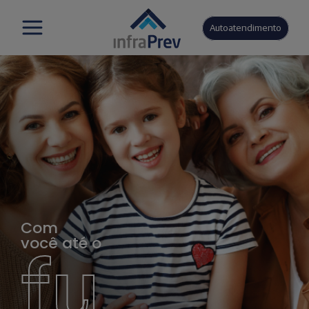
Autoatendimento
Com
você até o
fu