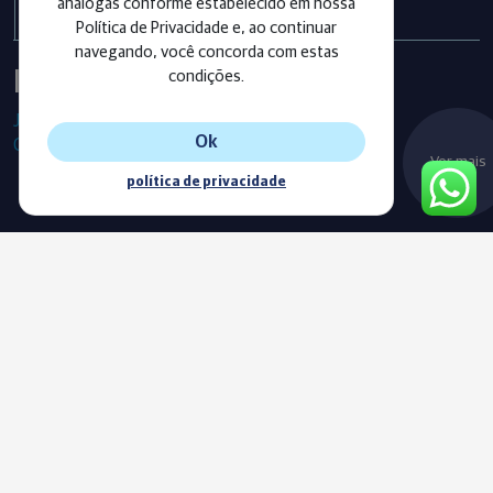
análogas conforme estabelecido em nossa
Política de Privacidade e, ao continuar
navegando, você concorda com estas
Instagram
condições.
Já segue as nossas redes sociais?
Ok
Confira os últimos posts!
Ver mais
política de privacidade
Blog
Acompanhe o nosso novo Blog e fique sempre informado com
as nossas notícias, vídeos e conteúdos exclusivos.