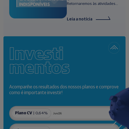
Retornaremos às atividades...
Leia a notícia
Investi
mentos
Acompanhe os resultados dos nossos planos e comprove
como é importante investir!
Plano CV
| 0,64%
Jun/26