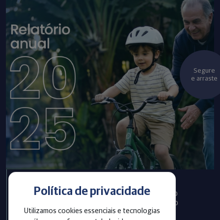
Segure
e arraste
Política de privacidade
Infraprev publica Relatório
Anual com informações do
Utilizamos cookies essenciais e tecnologias
exercício 2025