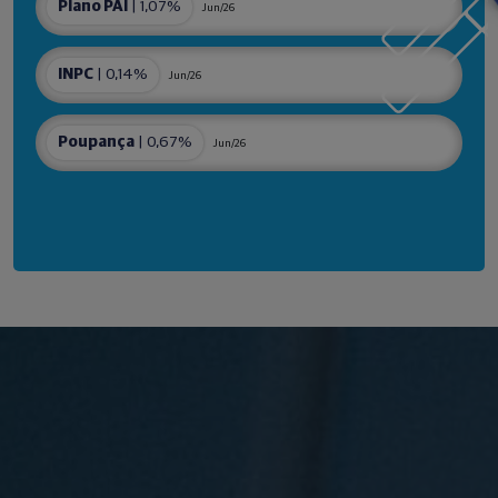
Plano PAI
| 1,07%
Jun/26
INPC
| 0,14%
Jun/26
Poupança
| 0,67%
Jun/26