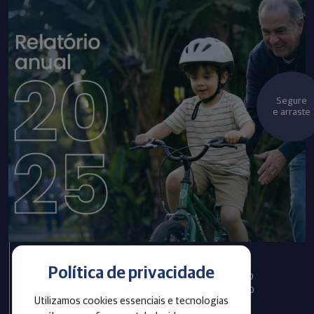
Segure
e arraste
Política de privacidade
Infraprev publica Relatório
Anual com informações do
Utilizamos cookies essenciais e tecnologias
exercício 2025