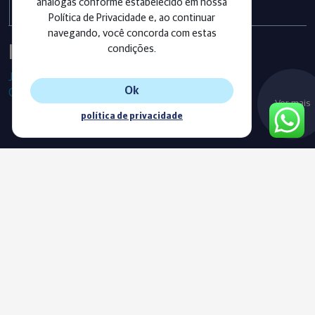
análogas conforme estabelecido em nossa
Política de Privacidade e, ao continuar
navegando, você concorda com estas
Instagram
condições.
Já segue as nossas redes sociais?
Ok
Confira os últimos posts!
Ver mais
política de privacidade
Blog
Acompanhe o nosso novo Blog e fique sempre informado com
as nossas notícias, vídeos e conteúdos exclusivos.