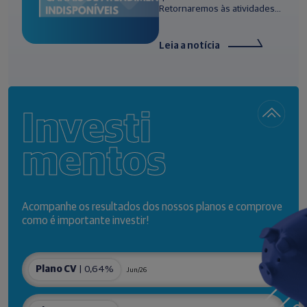
Retornaremos às atividades...
Leia a notícia
Investi
mentos
Acompanhe os resultados dos nossos planos e comprove
como é importante investir!
Plano CV
| 0,64%
Jun/26