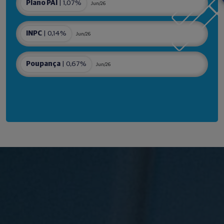
Plano PAI
| 1,07%
Jun/26
INPC
| 0,14%
Jun/26
Poupança
| 0,67%
Jun/26