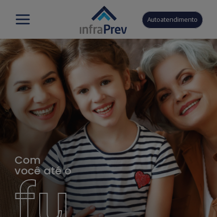
Autoatendimento
Com
você até o
fu