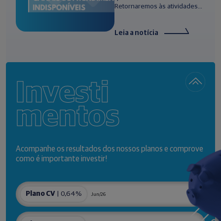
Retornaremos às atividades...
Leia a notícia
Investi
mentos
Acompanhe os resultados dos nossos planos e comprove
como é importante investir!
Plano CV
| 0,64%
Jun/26