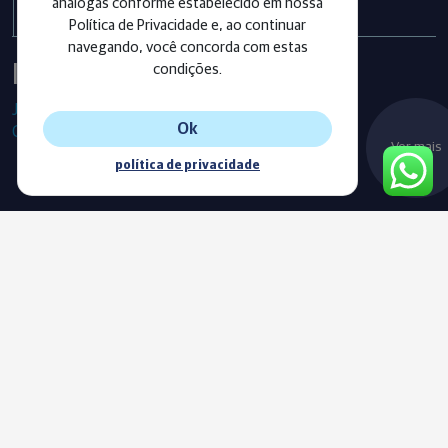
análogas conforme estabelecido em nossa
Política de Privacidade e, ao continuar
navegando, você concorda com estas
Instagram
condições.
Já segue as nossas redes sociais?
Ok
Confira os últimos posts!
Ver mais
política de privacidade
Blog
Acompanhe o nosso novo Blog e fique sempre informado com
as nossas notícias, vídeos e conteúdos exclusivos.