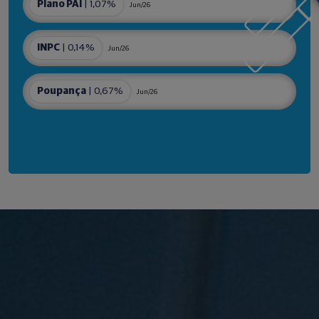
Plano PAI
| 1,07%
Jun/26
INPC
| 0,14%
Jun/26
Poupança
| 0,67%
Jun/26