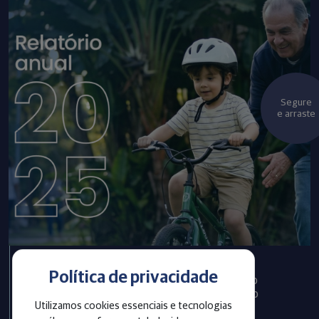
Segure
e arraste
Política de privacidade
Infraprev publica Relatório
Anual com informações do
Utilizamos cookies essenciais e tecnologias
exercício 2025