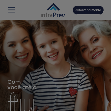
Autoatendimento
Com
você até o
fu