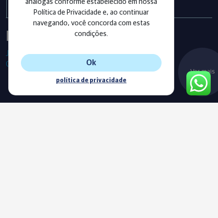
análogas conforme estabelecido em nossa
Política de Privacidade e, ao continuar
navegando, você concorda com estas
Instagram
condições.
Já segue as nossas redes sociais?
Ok
Confira os últimos posts!
Ver mais
política de privacidade
Blog
Acompanhe o nosso novo Blog e fique sempre informado com
as nossas notícias, vídeos e conteúdos exclusivos.