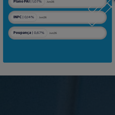
Plano PAI
| 1,07%
Jun/26
INPC
| 0,14%
Jun/26
Poupança
| 0,67%
Jun/26