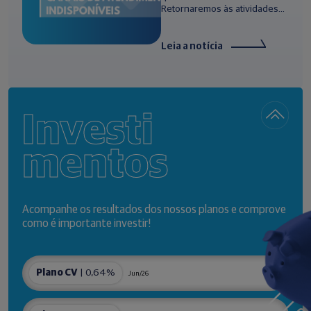
Retornaremos às atividades...
Leia a notícia
Investi
mentos
Acompanhe os resultados dos nossos planos e comprove
como é importante investir!
Plano CV
| 0,64%
Jun/26