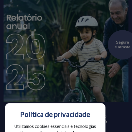
Segure
e arraste
Política de privacidade
Infraprev publica Relatório
Anual com informações do
Utilizamos cookies essenciais e tecnologias
exercício 2025