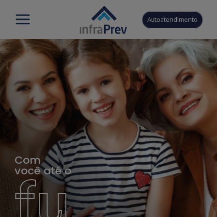
Autoatendimento
Com
você até o
fu