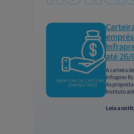
Carteir
emprés
Infrapr
até 26/
A carteira 
Infraprev fi
As proposta
Instituto até
Leia a notí