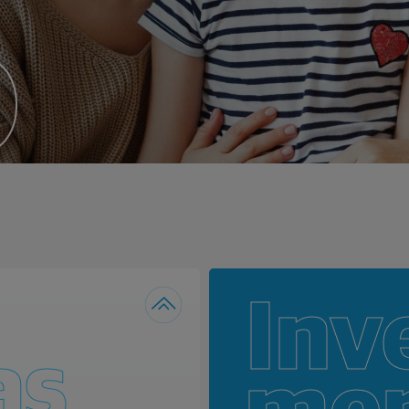
o
Inv
as