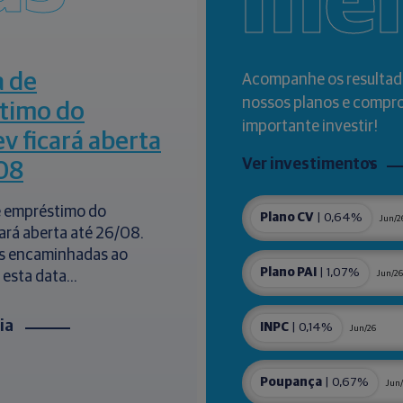
me
a de
Acompanhe os resultad
nossos planos e compr
timo do
importante investir!
ev ficará aberta
Ver investimentos
08
de empréstimo do
Plano CV
| 0,64%
Jun/2
cará aberta até 26/08.
s encaminhadas ao
Plano PAI
| 1,07%
 esta data...
Jun/26
cia
INPC
| 0,14%
Jun/26
Poupança
| 0,67%
Jun/