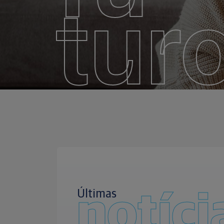
tur
Últimas
notíci