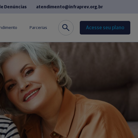
de Denúncias
atendimento@infraprev.org.br
Acesse seu plano
endimento
Parcerias
co
Seguros
de Fornecedores
Cursos de Idiomas
equentes