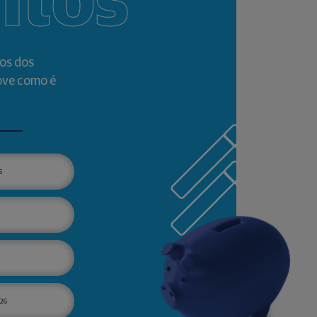
ntos
os dos
ove como é
6
26