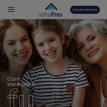
Autoatendimento
Com
você até o
fu