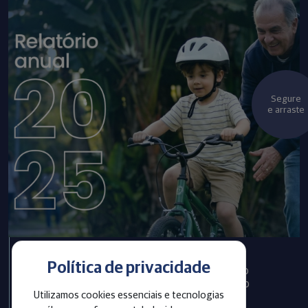
Segure
e arraste
Política de privacidade
Infraprev publica Relatório
Anual com informações do
Utilizamos cookies essenciais e tecnologias
exercício 2025