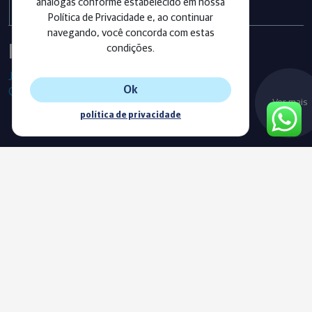
análogas conforme estabelecido em nossa
Política de Privacidade e, ao continuar
navegando, você concorda com estas
Instagram
condições.
Já segue as nossas redes sociais?
Ok
Confira os últimos posts!
Ver mais
política de privacidade
Blog
Acompanhe o nosso novo Blog e fique sempre informado com
as nossas notícias, vídeos e conteúdos exclusivos.