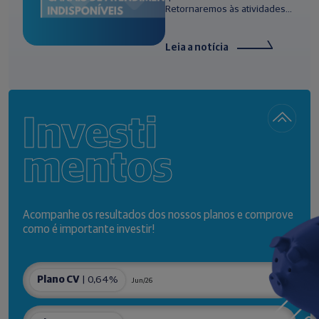
Retornaremos às atividades...
Leia a notícia
Investi
mentos
Acompanhe os resultados dos nossos planos e comprove
como é importante investir!
Plano CV
| 0,64%
Jun/26