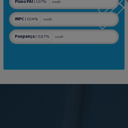
Plano PAI
| 1,07%
Jun/26
INPC
| 0,14%
Jun/26
Poupança
| 0,67%
Jun/26