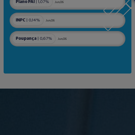
Plano PAI
| 1,07%
Jun/26
INPC
| 0,14%
Jun/26
Poupança
| 0,67%
Jun/26