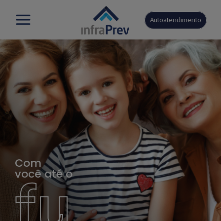
Autoatendimento
Com
você até o
fu