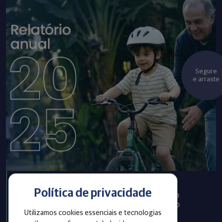
Segure
e arraste
Política de privacidade
Infraprev publica Relatório
Anual com informações do
Utilizamos cookies essenciais e tecnologias
exercício 2025