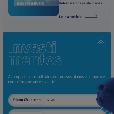
Retornaremos às atividades...
Leia a notícia
Investi
mentos
Acompanhe os resultados dos nossos planos e comprove
como é importante investir!
Plano CV
| 0,64%
Jun/26