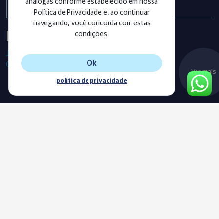
análogas conforme estabelecido em nossa
Política de Privacidade e, ao continuar
navegando, você concorda com estas
Instagram
condições.
Já segue as nossas redes sociais?
Ok
Confira os últimos posts!
Ver mais
política de privacidade
Blog
Acompanhe o nosso novo Blog e fique sempre informado com
as nossas notícias, vídeos e conteúdos exclusivos.