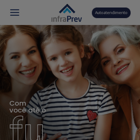
Autoatendimento
Com
você até o
fu