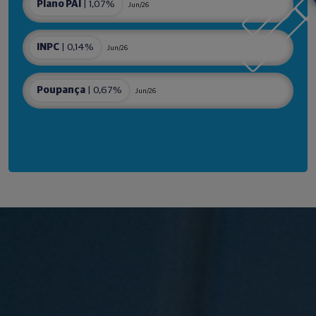
Plano PAI
| 1,07%
Jun/26
INPC
| 0,14%
Jun/26
Poupança
| 0,67%
Jun/26