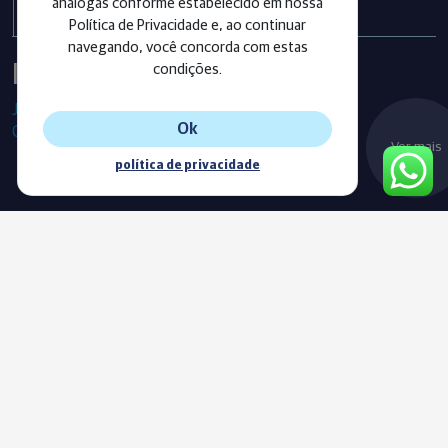
análogas conforme estabelecido em nossa
Política de Privacidade e, ao continuar
navegando, você concorda com estas
Instagram
condições.
Já segue as nossas redes sociais?
Ok
Confira os últimos posts!
Ver mais
política de privacidade
Blog
Acompanhe o nosso novo Blog e fique sempre informado com
as nossas notícias, vídeos e conteúdos exclusivos.