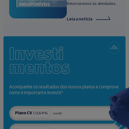
Retornaremos às atividades...
Leia a notícia
Investi
mentos
Acompanhe os resultados dos nossos planos e comprove
como é importante investir!
Plano CV
| 0,64%
Jun/26