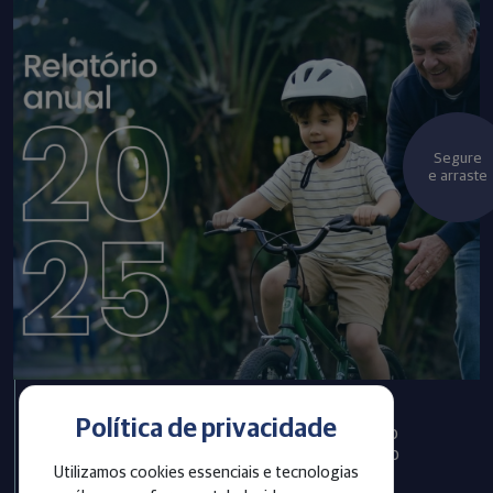
Segure
e arraste
Política de privacidade
Infraprev publica Relatório
Anual com informações do
Utilizamos cookies essenciais e tecnologias
exercício 2025