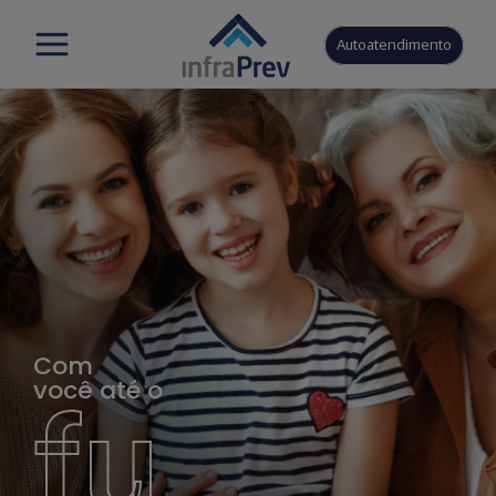
Autoatendimento
Com
você até o
fu