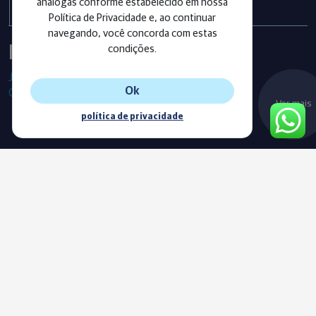
análogas conforme estabelecido em nossa
Política de Privacidade e, ao continuar
navegando, você concorda com estas
Instagram
condições.
Já segue as nossas redes sociais?
Ok
Confira os últimos posts!
Ver mais
política de privacidade
Blog
Acompanhe o nosso novo Blog e fique sempre informado com
as nossas notícias, vídeos e conteúdos exclusivos.