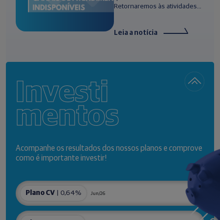
Retornaremos às atividades...
Leia a notícia
Investi
mentos
Acompanhe os resultados dos nossos planos e comprove
como é importante investir!
Plano CV
| 0,64%
Jun/26