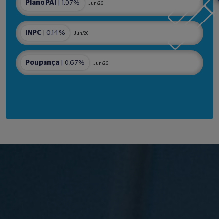
Plano PAI
| 1,07%
Jun/26
INPC
| 0,14%
Jun/26
Poupança
| 0,67%
Jun/26