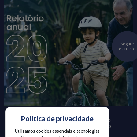
Segure
e arraste
Política de privacidade
Infraprev publica Relatório
Anual com informações do
Utilizamos cookies essenciais e tecnologias
exercício 2025