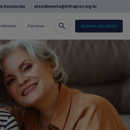
de Denúncias
atendimento@infraprev.org.br
Acesse seu plano
endimento
Parcerias
co
Seguros
de Fornecedores
Cursos de Idiomas
equentes