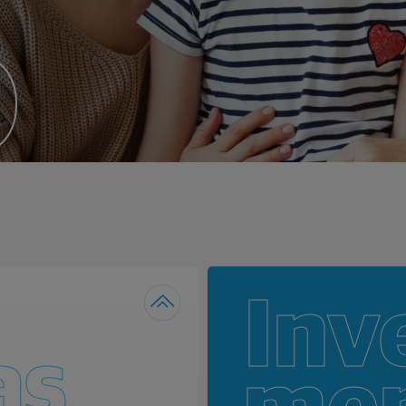
o
Inv
as