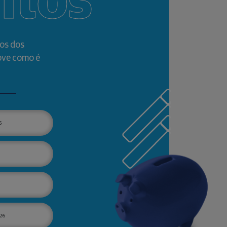
ntos
os dos
ove como é
6
26