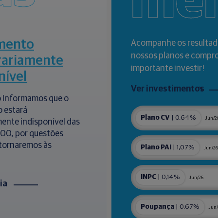
me
mento
Acompanhe os resultad
nossos planos e compr
ariamente
importante investir!
nível
Ver investimentos
 Informamos que o
 estará
Plano CV
| 0,64%
Jun/2
ente indisponível das
h00, por questões
etornaremos às
Plano PAI
| 1,07%
Jun/26
INPC
| 0,14%
Jun/26
cia
Poupança
| 0,67%
Jun/