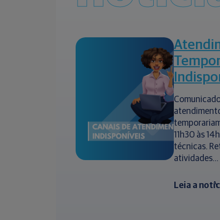
Atendi
Tempor
Indispo
Comunicado
atendimento
temporariam
11h30 às 14
técnicas. R
atividades...
Leia a notí