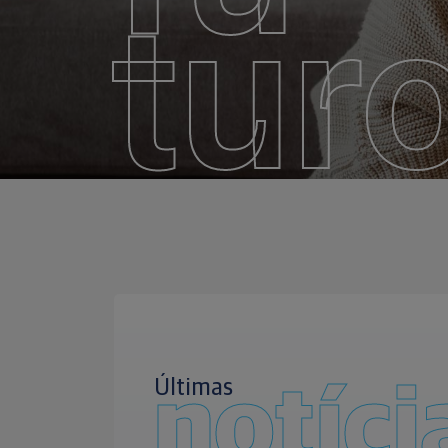
tur
Últimas
notíci