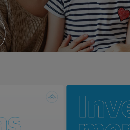
o
Inv
as