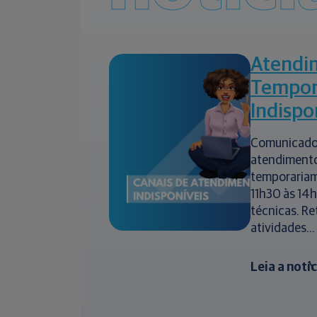
Atendi
Tempor
Indispo
Comunicado
atendimento
temporariam
11h30 às 14
técnicas. R
atividades...
Leia a notí