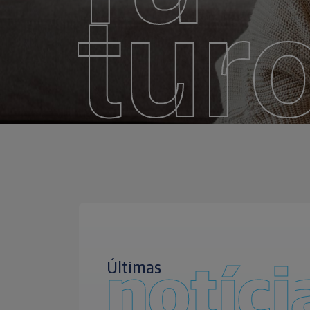
tur
Últimas
notíci