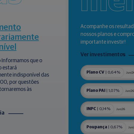
me
mento
Acompanhe os resultad
nossos planos e compr
ariamente
importante investir!
nível
Ver investimentos
 Informamos que o
 estará
Plano CV
| 0,64%
Jun/2
ente indisponível das
h00, por questões
etornaremos às
Plano PAI
| 1,07%
Jun/26
INPC
| 0,14%
Jun/26
cia
Poupança
| 0,67%
Jun/