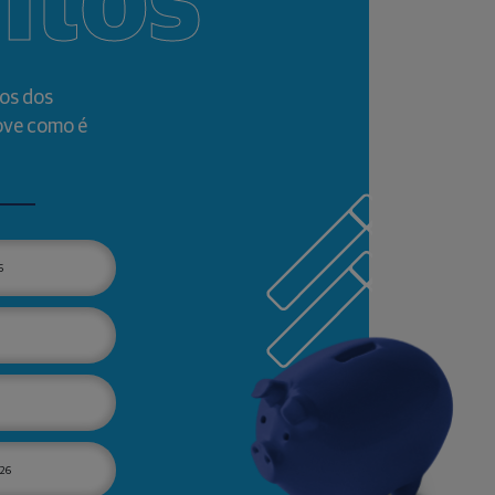
ntos
os dos
ove como é
6
26