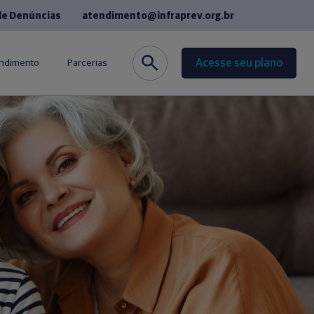
de Denúncias
atendimento@infraprev.org.br
Acesse seu plano
endimento
Parcerias
co
Seguros
de Fornecedores
Cursos de Idiomas
equentes