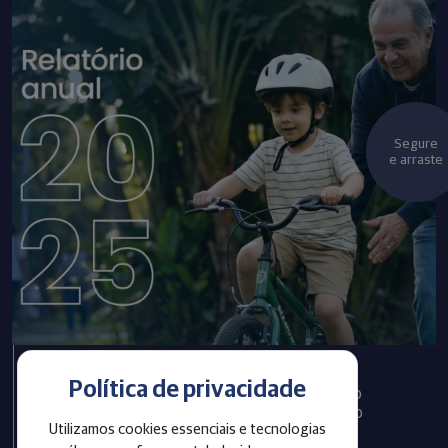
Segure
e arraste
Política de privacidade
Infraprev publica Relatório
Anual com informações do
Utilizamos cookies essenciais e tecnologias
exercício 2025