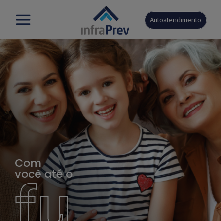
Autoatendimento
Com
você até o
fu