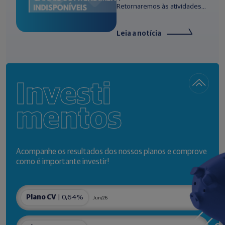
Retornaremos às atividades...
Leia a notícia
Investi
mentos
Acompanhe os resultados dos nossos planos e comprove
como é importante investir!
Plano CV
| 0,64%
Jun/26