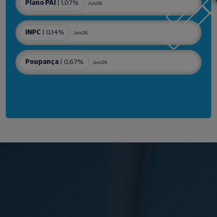
Plano PAI
| 1,07%
Jun/26
INPC
| 0,14%
Jun/26
Poupança
| 0,67%
Jun/26