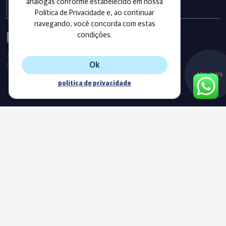
análogas conforme estabelecido em nossa
Política de Privacidade e, ao continuar
navegando, você concorda com estas
Instagram
condições.
Já segue as nossas redes sociais?
Ok
Confira os últimos posts!
Ver mais
política de privacidade
Blog
Acompanhe o nosso novo Blog e fique sempre informado com
as nossas notícias, vídeos e conteúdos exclusivos.