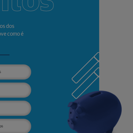
ntos
os dos
ove como é
6
26