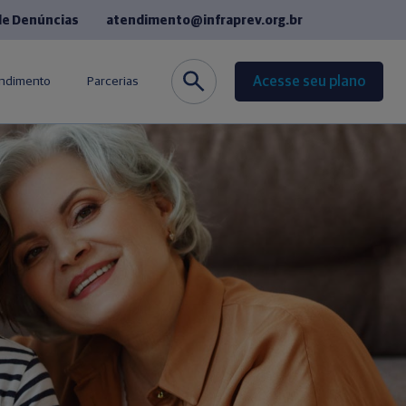
de Denúncias
atendimento@infraprev.org.br
Acesse seu plano
endimento
Parcerias
co
Seguros
de Fornecedores
Cursos de Idiomas
equentes