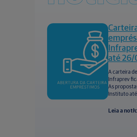
Carteir
emprés
Infrapr
até 26/
A carteira 
Infraprev fi
As proposta
Instituto até
Leia a notí