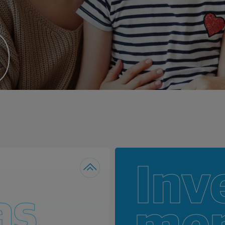
o
Inv
as