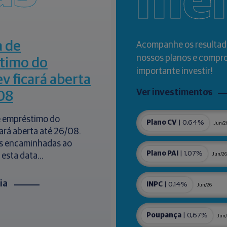
me
a de
Acompanhe os resultad
nossos planos e compr
timo do
importante investir!
ev ficará aberta
Ver investimentos
08
de empréstimo do
Plano CV
| 0,64%
Jun/2
cará aberta até 26/08.
s encaminhadas ao
Plano PAI
| 1,07%
 esta data...
Jun/26
cia
INPC
| 0,14%
Jun/26
Poupança
| 0,67%
Jun/