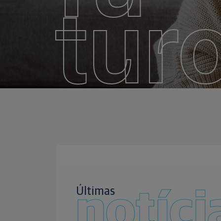
tur
Últimas
notíci