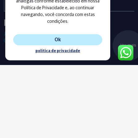
análogas conforme estabelecido em nossa
Política de Privacidade e, ao continuar
navegando, você concorda com estas
Instagram
condições.
Já segue as nossas redes sociais?
Ok
Confira os últimos posts!
Ver mais
política de privacidade
Blog
Acompanhe o nosso novo Blog e fique sempre informado com
as nossas notícias, vídeos e conteúdos exclusivos.