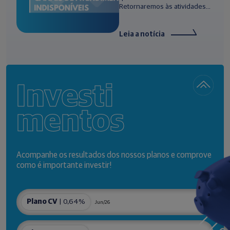
Retornaremos às atividades...
Leia a notícia
Investi
mentos
Acompanhe os resultados dos nossos planos e comprove
como é importante investir!
Plano CV
| 0,64%
Jun/26