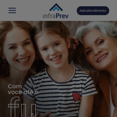
Autoatendimento
Com
você até o
fu