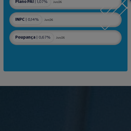
Plano PAI
| 1,07%
Jun/26
INPC
| 0,14%
Jun/26
Poupança
| 0,67%
Jun/26