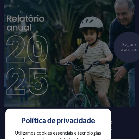
Segure
e arraste
Política de privacidade
Infraprev publica Relatório
Anual com informações do
Utilizamos cookies essenciais e tecnologias
exercício 2025