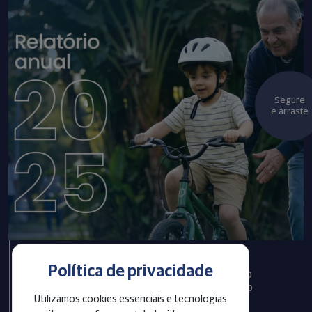
Segure
e arraste
Política de privacidade
Infraprev publica Relatório
Anual com informações do
Utilizamos cookies essenciais e tecnologias
exercício 2025