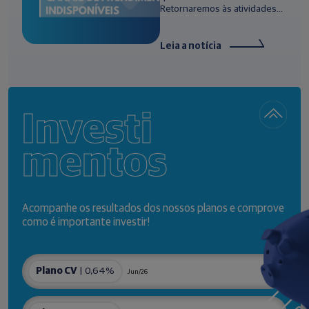
Retornaremos às atividades...
Leia a notícia
Investi
mentos
Acompanhe os resultados dos nossos planos e comprove
como é importante investir!
Plano CV
| 0,64%
Jun/26