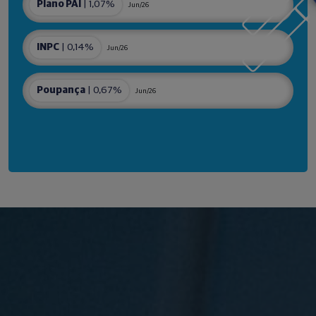
Plano PAI
| 1,07%
Jun/26
INPC
| 0,14%
Jun/26
Poupança
| 0,67%
Jun/26