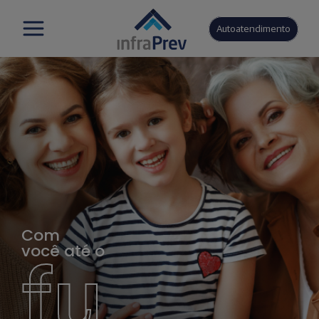
Autoatendimento
Com
você até o
fu