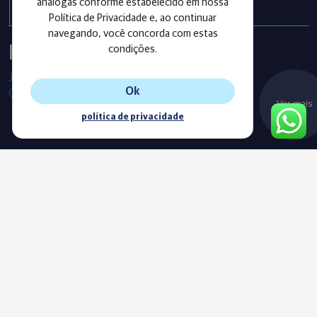
análogas conforme estabelecido em nossa
Política de Privacidade e, ao continuar
navegando, você concorda com estas
Instagram
condições.
Já segue as nossas redes sociais?
Ok
Confira os últimos posts!
Ver mais
política de privacidade
Blog
Acompanhe o nosso novo Blog e fique sempre informado com
as nossas notícias, vídeos e conteúdos exclusivos.