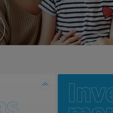
o
Inv
as