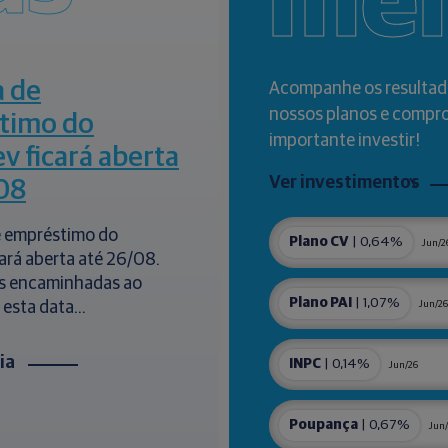
me
a de
Acompanhe os resultad
nossos planos e compr
timo do
importante investir!
ev ficará aberta
Ver investimentos
08
de empréstimo do
Plano CV
| 0,64%
Jun/2
cará aberta até 26/08.
s encaminhadas ao
Plano PAI
| 1,07%
 esta data...
Jun/26
cia
INPC
| 0,14%
Jun/26
Poupança
| 0,67%
Jun/