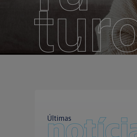
tur
Últimas
notíci