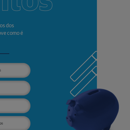
ntos
os dos
ove como é
6
26