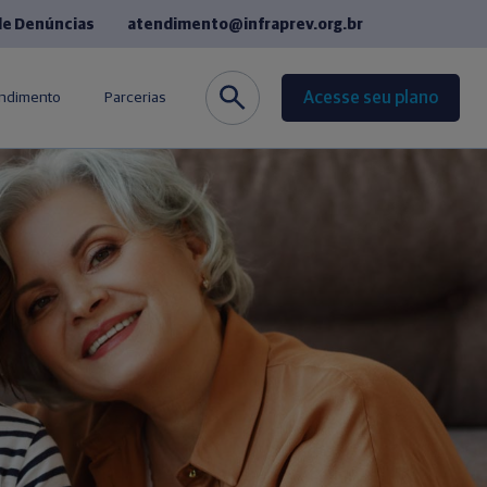
de Denúncias
atendimento@infraprev.org.br
Acesse seu plano
endimento
Parcerias
co
Seguros
de Fornecedores
Cursos de Idiomas
equentes