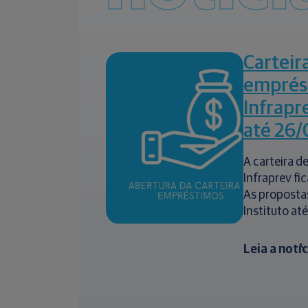
Carteir
emprés
Infrapr
até 26/
A carteira 
Infraprev fi
As proposta
Instituto até
Leia a notí