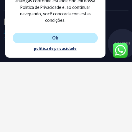
análogas conforme estabelecido em nossa
Política de Privacidade e, ao continuar
navegando, você concorda com estas
Instagram
condições.
Já segue as nossas redes sociais?
Ok
Confira os últimos posts!
Ver mais
política de privacidade
Blog
Acompanhe o nosso novo Blog e fique sempre informado com
as nossas notícias, vídeos e conteúdos exclusivos.