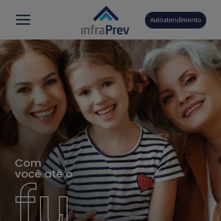
Autoatendimento
Com
você até o
fu