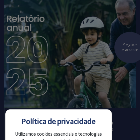
Segure
e arraste
Política de privacidade
Infraprev publica Relatório
Anual com informações do
Utilizamos cookies essenciais e tecnologias
exercício 2025