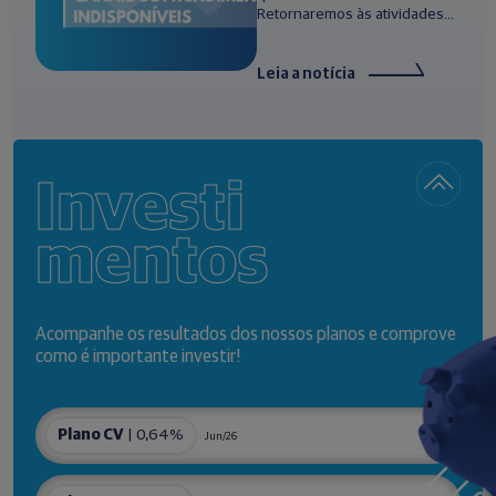
Retornaremos às atividades...
Leia a notícia
Investi
mentos
Acompanhe os resultados dos nossos planos e comprove
como é importante investir!
Plano CV
| 0,64%
Jun/26